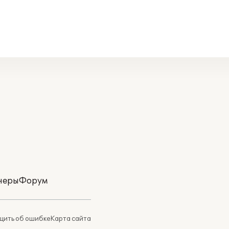
неры
Форум
ить об ошибке
Карта сайта