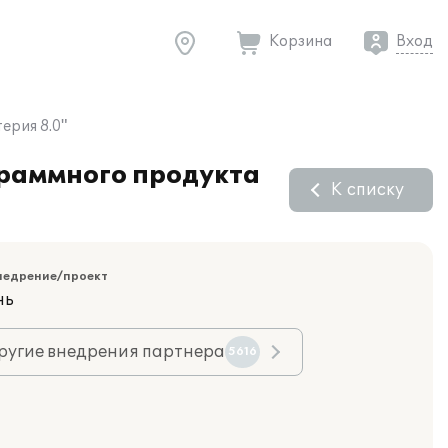
Корзина
Вход
ерия 8.0"
граммного продукта
К списку
недрение/проект
нь
ругие внедрения партнера
5616