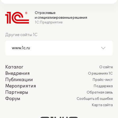
Отраслевые
и специализированные решения
1С:Предприятие
Другие сайты 1С
Каталог
О сайте
Внедрения
О решениях 1С
Публикации
Прайс-лист
Мероприятия
Поддержка
Партнеры
Обратная связь
Форум
Сообщить об ошибке
Карта сайта