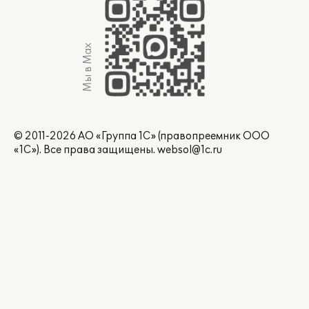
Мы в Max
© 2011-2026 АО «Группа 1С» (правопреемник ООО
«1С»). Все права защищены.
websol@1c.ru