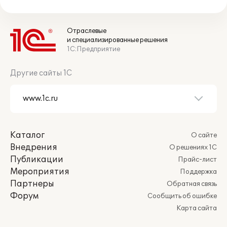
Отраслевые
и специализированные решения
1С:Предприятие
Другие сайты 1С
Каталог
О сайте
Внедрения
О решениях 1С
Публикации
Прайс-лист
Мероприятия
Поддержка
Партнеры
Обратная связь
Форум
Сообщить об ошибке
Карта сайта