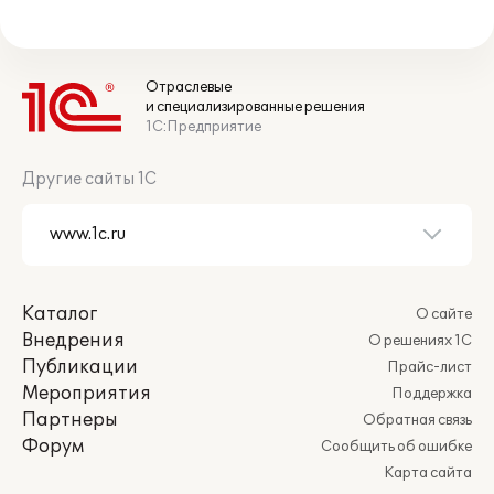
Отраслевые
и специализированные решения
1С:Предприятие
Другие сайты 1С
Каталог
О сайте
Внедрения
О решениях 1С
Публикации
Прайс-лист
Мероприятия
Поддержка
Партнеры
Обратная связь
Форум
Сообщить об ошибке
Карта сайта