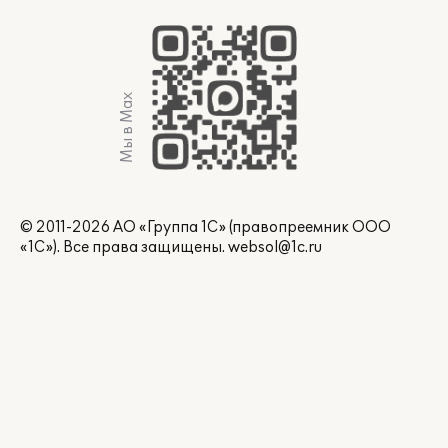
Мы в Max
© 2011-2026 АО «Группа 1С» (правопреемник ООО
«1С»). Все права защищены.
websol@1c.ru