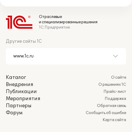
Отраслевые
и специализированные решения
1С:Предприятие
Другие сайты 1С
Каталог
О сайте
Внедрения
О решениях 1С
Публикации
Прайс-лист
Мероприятия
Поддержка
Партнеры
Обратная связь
Форум
Сообщить об ошибке
Карта сайта