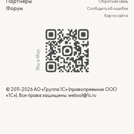
Партнеры
Обратная связь
Форум
Сообщить об ошибке
Карта сайта
Мы в Max
© 2011-2026 АО «Группа 1С» (правопреемник ООО
«1С»). Все права защищены.
websol@1c.ru