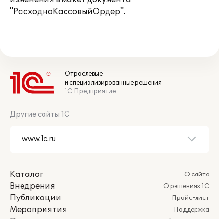
изменения в макет документа
"РасходноКассовыйОрдер".
Отраслевые
и специализированные решения
1С:Предприятие
Другие сайты 1С
Каталог
О сайте
Внедрения
О решениях 1С
Публикации
Прайс-лист
Мероприятия
Поддержка