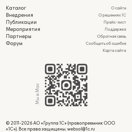
Каталог
О сайте
Внедрения
О решениях 1С
Публикации
Прайс-лист
Мероприятия
Поддержка
Партнеры
Обратная связь
Форум
Сообщить об ошибке
Карта сайта
Мы в Max
© 2011-2026 АО «Группа 1С» (правопреемник ООО
«1С»). Все права защищены.
websol@1c.ru