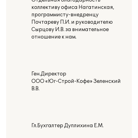
Отдельная благодарность
коллективу офиса Нагатинская,
программисту-внедренцу
Почтареву П.И. и руководителю
Сырцову И.В. за внимательное
отношение к нам.
Ген.Директор
ООО «Юг-Строй-Кофе» Зеленский
В.В.
Гл.Бухгалтер Дуплихина Е.М.