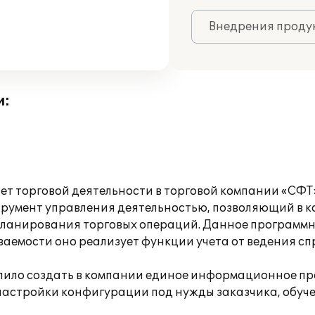
Внедрения продук
и:
 торговой деятельности в торговой компании «СФТ» 
румент управления деятельностью, позволяющий в к
 планирования торговых операций. Данное программ
ваемости оно реализует функции учета от ведения сп
олило создать в компании единое информационное пр
настройки конфигурации под нужды заказчика, обуч