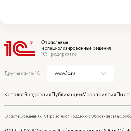
Отраслевые
и специализированные решения
1С:Предприятие
Другие сайты 1С
Каталог
Внедрения
Публикации
Мероприятия
Парт
О сайте
О решениях 1С
Прайс-лист
Поддержка
Обратная связь
Сообщ
© 2011-2026 АО «Группа 1С» (правопреемник ООО «1С»). 