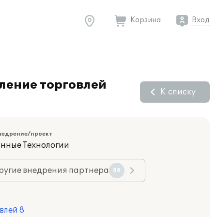
Корзина
Вход
ление торговлей
К списку
недрение/проект
нные Технологии
ругие внедрения партнера
88
влей 8