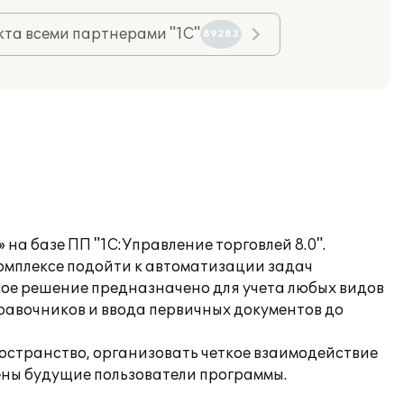
та всеми партнерами "1С"
89283
на базе ПП "1С:Управление торговлей 8.0".
омплексе подойти к автоматизации задач
ное решение предназначено для учета любых видов
равочников и ввода первичных документов до
остранство, организовать четкое взаимодействие
ены будущие пользователи программы.