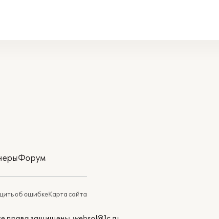
неры
Форум
ить об ошибке
Карта сайта
Все права защищены.
websol@1c.ru