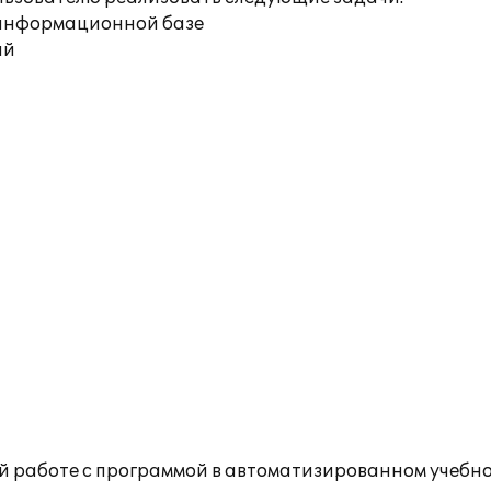
й информационной базе
ий
 работе с программой в автоматизированном учебно