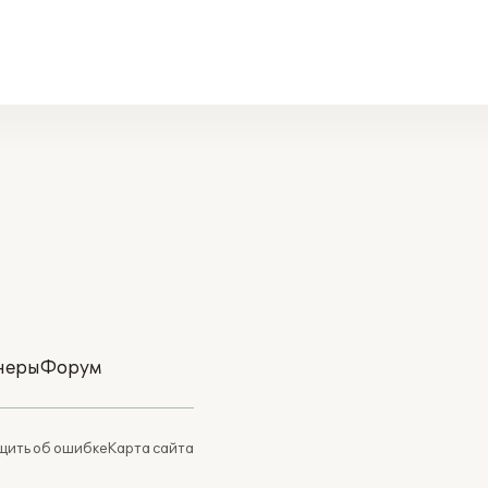
неры
Форум
ить об ошибке
Карта сайта