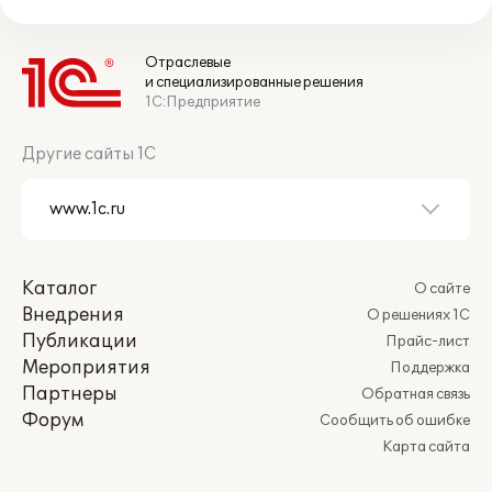
Отраслевые
и специализированные решения
1С:Предприятие
Другие сайты 1С
Каталог
О сайте
Внедрения
О решениях 1С
Публикации
Прайс-лист
Мероприятия
Поддержка
Партнеры
Обратная связь
Форум
Сообщить об ошибке
Карта сайта