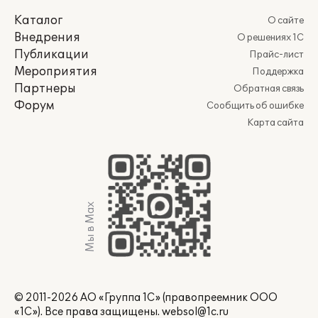
Каталог
О сайте
Внедрения
О решениях 1С
Публикации
Прайс-лист
Мероприятия
Поддержка
Партнеры
Обратная связь
Форум
Сообщить об ошибке
Карта сайта
Мы в Max
© 2011-2026 АО «Группа 1С» (правопреемник ООО
«1С»). Все права защищены.
websol@1c.ru