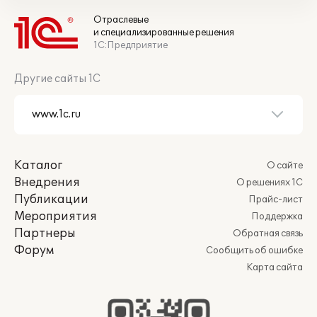
Отраслевые
и специализированные решения
1С:Предприятие
Другие сайты 1С
Каталог
О сайте
Внедрения
О решениях 1С
Публикации
Прайс-лист
Мероприятия
Поддержка
Партнеры
Обратная связь
Форум
Сообщить об ошибке
Карта сайта