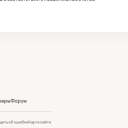
неры
Форум
ить об ошибке
Карта сайта