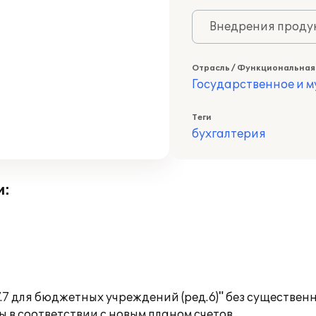
Внедрения продук
Отрасль / Функциональная
Государственное и 
Теги
бухгалтерия
и:
.7 для бюджетных учреждений (ред.6)" без существе
 в соответствии с новым планом счетов.