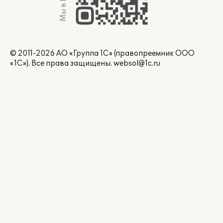
Мы в Max
© 2011-2026 АО «Группа 1С» (правопреемник ООО
«1С»). Все права защищены.
websol@1c.ru