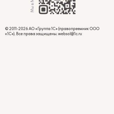
Мы в Max
© 2011-2026 АО «Группа 1С» (правопреемник ООО
«1С»). Все права защищены.
websol@1c.ru