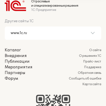
Отраслевые
и специализированные решения
1С:Предприятие
Другие сайты 1С
Каталог
О сайте
Внедрения
О решениях 1С
Публикации
Прайс-лист
Мероприятия
Поддержка
Партнеры
Обратная связь
Форум
Сообщить об ошибке
Карта сайта