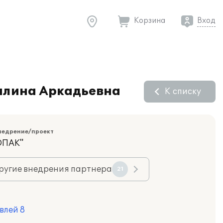
Корзина
Вход
Галина Аркадьевна
К списку
недрение/проект
ОПАК"
ругие внедрения партнера
21
влей 8