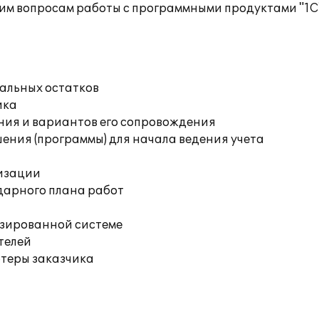
им вопросам работы с программными продуктами "1С
чальных остатков
ика
ния и вариантов его сопровождения
ения (программы) для начала ведения учета
изации
дарного плана работ
изированной системе
телей
ютеры заказчика