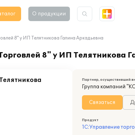
аталог
О продукции
овлей 8" у ИП Телятникова Галина Аркадьевна
Торговлей 8" у ИП Телятникова 
Телятникова
Партнер, осуществивший в
Группа компаний "К
Связаться
Д
Продукт
1С:Управление торго