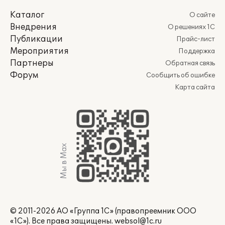
Каталог
О сайте
Внедрения
О решениях 1С
Публикации
Прайс-лист
Мероприятия
Поддержка
Партнеры
Обратная связь
Форум
Сообщить об ошибке
Карта сайта
Мы в Max
© 2011-2026 АО «Группа 1С» (правопреемник ООО
«1С»). Все права защищены.
websol@1c.ru