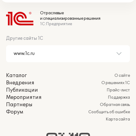
Отраслевые
и специализированные решения
1С:Предприятие
Другие сайты 1С
Каталог
О сайте
Внедрения
О решениях 1С
Публикации
Прайс-лист
Мероприятия
Поддержка
Партнеры
Обратная связь
Форум
Сообщить об ошибке
Карта сайта