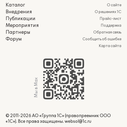
Каталог
О сайте
Внедрения
О решениях 1С
Публикации
Прайс-лист
Мероприятия
Поддержка
Партнеры
Обратная связь
Форум
Сообщить об ошибке
Карта сайта
Мы в Max
© 2011-2026 АО «Группа 1С» (правопреемник ООО
«1С»). Все права защищены.
websol@1c.ru