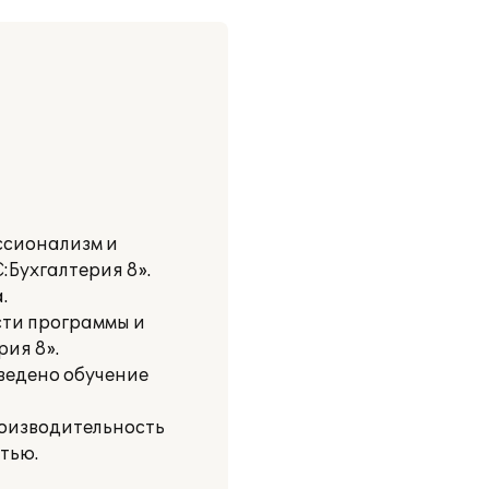
ссионализм и
:Бухгалтерия 8».
.
сти программы и
ия 8».
ведено обучение
роизводительность
тью.