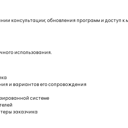
инии консультации; обновления программ и доступ к 
чного использования.
ика
ния и вариантов его сопровождения
изированной системе
телей
ютеры заказчика