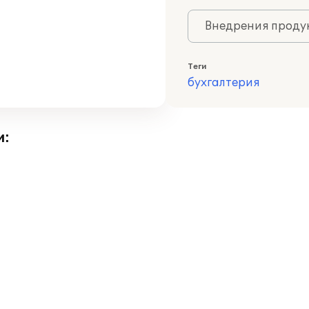
Внедрения продук
Теги
бухгалтерия
и: