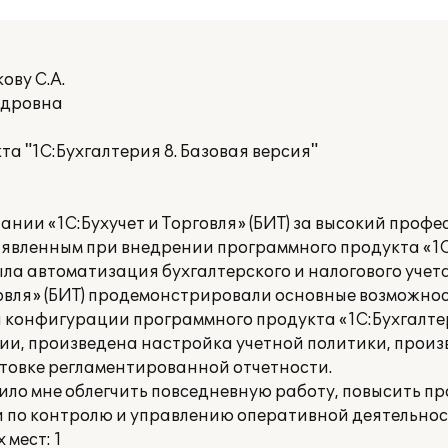
ову С.А.
ндровна
а "1С:Бухгалтерия 8. Базовая версия"
нии «1С:Бухучет и Торговля» (БИТ) за высокий профе
явленным при внедрении программного продукта «1С
а автоматизация бухгалтерского и налогового учета
овля» (БИТ) продемонстрировали основные возможно
 конфигурации программного продукта «1С:Бухгалтер
ии, произведена настройка учетной политики, произ
товке регламентированной отчетности.
лило мне облегчить повседневную работу, повысить п
и по контролю и управлению оперативной деятельнос
мест: 1