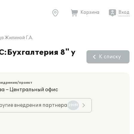
Корзина
Вход
ца Жилиной Г.А.
С:Бухгалтерия 8" у
К списку
недрение/проект
ва – Центральный офис
ругие внедрения партнера
29151