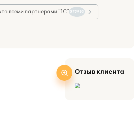
та всеми партнерами "1С"
575993
Отзыв клиента