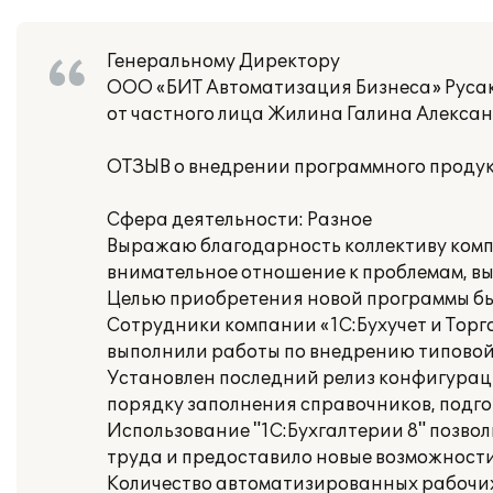
Генеральному Директору
ООО «БИТ Автоматизация Бизнеса» Русак
от частного лица Жилина Галина Алекса
ОТЗЫВ о внедрении программного продукт
Сфера деятельности: Разное
Выражаю благодарность коллективу компа
внимательное отношение к проблемам, вы
Целью приобретения новой программы был
Сотрудники компании «1С:Бухучет и Торг
выполнили работы по внедрению типовой
Установлен последний релиз конфигурац
порядку заполнения справочников, подго
Использование "1С:Бухгалтерии 8" позво
труда и предоставило новые возможност
Количество автоматизированных рабочих 