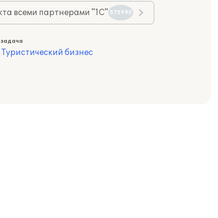
та всеми партнерами "1С"
575993
 задача
,
Туристический бизнес