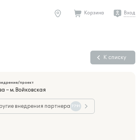
Корзина
Вход
К списку
недрение/проект
а – м. Войковская
ругие внедрения партнера
7791