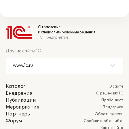
Отраслевые
и специализированные решения
1С:Предприятие
Другие сайты 1С
Каталог
О сайте
Внедрения
О решениях 1С
Публикации
Прайс-лист
Мероприятия
Поддержка
Партнеры
Обратная связь
Форум
Сообщить об ошибке
Карта сайта