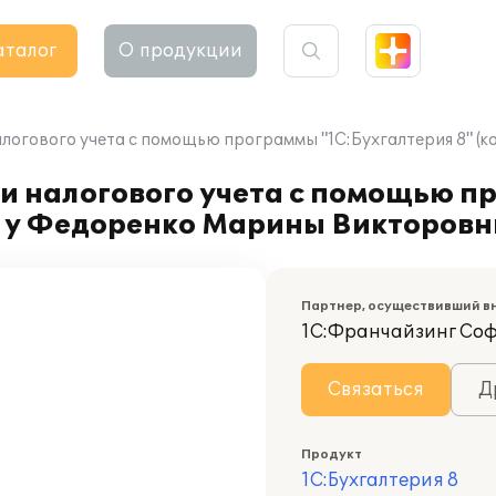
аталог
О продукции
алогового учета с помощью программы "1С:Бухгалтерия 8" (
 и налогового учета с помощью 
1) у Федоренко Марины Викторов
Партнер, осуществивший в
1С:Франчайзинг Со
Связаться
Д
Продукт
1С:Бухгалтерия 8