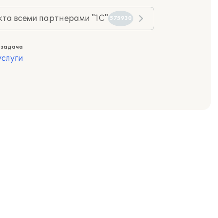
та всеми партнерами "1С"
575930
 задача
слуги