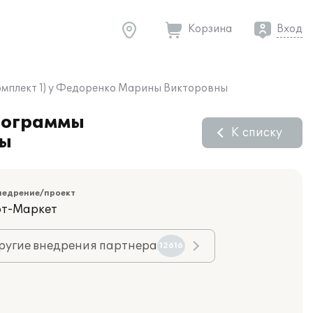
Корзина
Вход
комплект 1) у Федоренко Марины Викторовны
программы
К списку
ны
недрение/проект
фт-Маркет
ругие внедрения партнера
12616