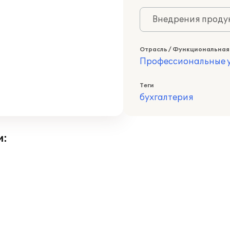
Внедрения продук
Отрасль / Функциональная
Профессиональные у
Теги
бухгалтерия
и: