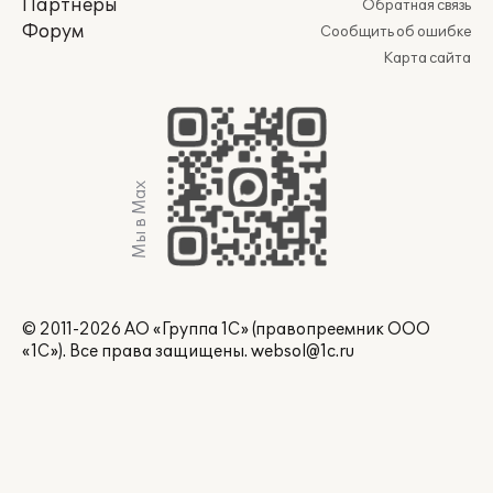
Партнеры
Обратная связь
Форум
Сообщить об ошибке
Карта сайта
Мы в Max
© 2011-2026 АО «Группа 1С» (правопреемник ООО
«1С»). Все права защищены.
websol@1c.ru