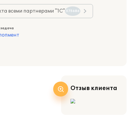
та всеми партнерами "1С"
575686
 задача
лопмент
Отзыв клиента