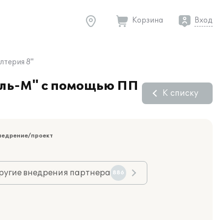
Корзина
Вход
лтерия 8"
оль-М" с помощью ПП
К списку
недрение/проект
ругие внедрения партнера
886