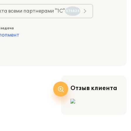
та всеми партнерами "1С"
575825
 задача
лопмент
Отзыв клиента