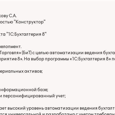
ову С.А.
ностью "Конструктор"
а "1С:Бухгалтерия 8"
велопмент.
Торговля» (БиТ) с целью автоматизации ведения бухга
приятие 8». На выбор программы «1С:Бухгалтерия 8»
териальных активов;
 информационной базе;
 и персонифицированный учет;
ает высокий уровень автоматизации ведения бухгалт
яется универсальной и разработана с учетом требова