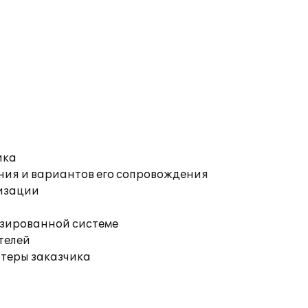
ика
ния и вариантов его сопровождения
изации
изированной системе
телей
ютеры заказчика