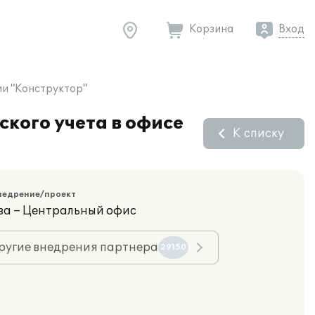
Корзина
Вход
ии "Конструктор"
кого учета в офисе
К списку
недрение/проект
ва – Центральный офис
ругие внедрения партнера
29150