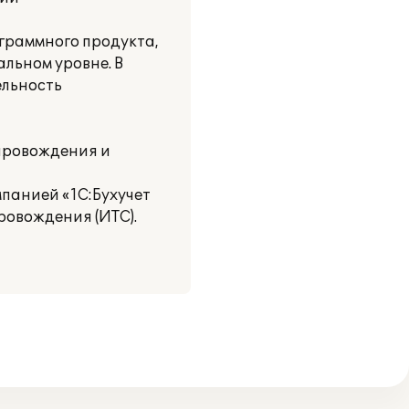
ограммного продукта,
льном уровне. В
ельность
провождения и
панией «1С:Бухучет
ровождения (ИТС).