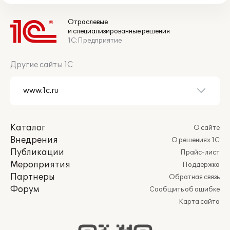
Отраслевые
и специализированные решения
1С:Предприятие
Другие сайты 1С
Каталог
О сайте
Внедрения
О решениях 1С
Публикации
Прайс-лист
Мероприятия
Поддержка
Партнеры
Обратная связь
Форум
Сообщить об ошибке
Карта сайта