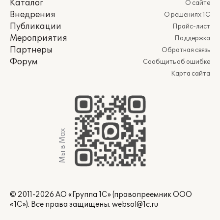
Каталог
О сайте
Внедрения
О решениях 1С
Публикации
Прайс-лист
Мероприятия
Поддержка
Партнеры
Обратная связь
Форум
Сообщить об ошибке
Карта сайта
Мы в Max
© 2011-2026 АО «Группа 1С» (правопреемник ООО
«1С»). Все права защищены.
websol@1c.ru