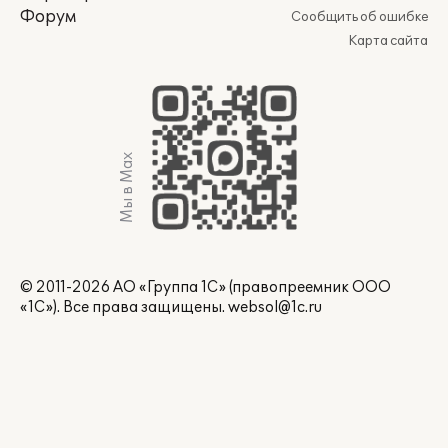
Форум
Сообщить об ошибке
Карта сайта
Мы в Max
© 2011-2026 АО «Группа 1С» (правопреемник ООО
«1С»). Все права защищены.
websol@1c.ru