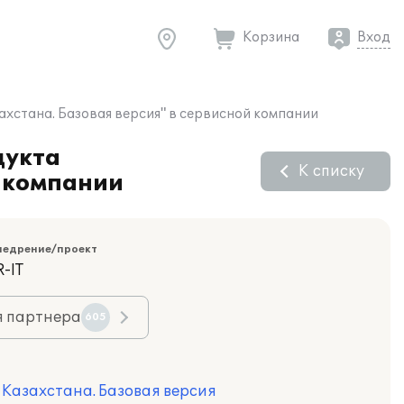
Корзина
Вход
ахстана. Базовая версия" в сервисной компании
дукта
К списку
й компании
недрение/проект
-IT
я партнера
605
я Казахстана. Базовая версия