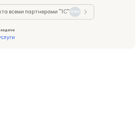
та всеми партнерами "1С"
4106
 задача
слуги