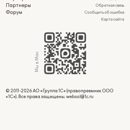
Партнеры
Обратная связь
Форум
Сообщить об ошибке
Карта сайта
Мы в Max
© 2011-2026 АО «Группа 1С» (правопреемник ООО
«1С»). Все права защищены.
websol@1c.ru