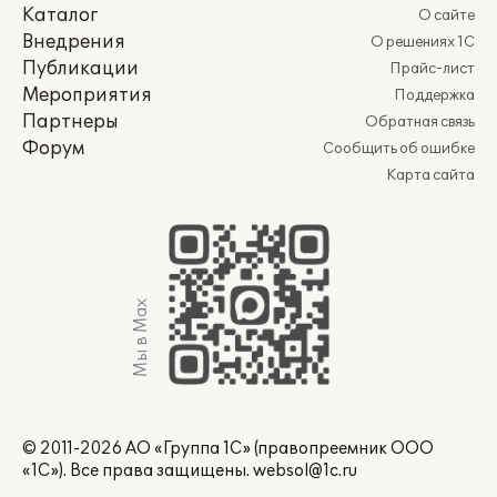
Каталог
О сайте
Внедрения
О решениях 1С
Публикации
Прайс-лист
Мероприятия
Поддержка
Партнеры
Обратная связь
Форум
Сообщить об ошибке
Карта сайта
Мы в Max
© 2011-2026 АО «Группа 1С» (правопреемник ООО
«1С»). Все права защищены.
websol@1c.ru