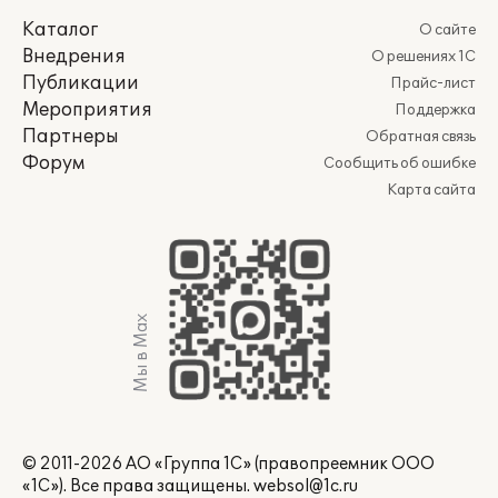
Каталог
О сайте
Внедрения
О решениях 1С
Публикации
Прайс-лист
Мероприятия
Поддержка
Партнеры
Обратная связь
Форум
Сообщить об ошибке
Карта сайта
Мы в Max
© 2011-2026 АО «Группа 1С» (правопреемник ООО
«1С»). Все права защищены.
websol@1c.ru