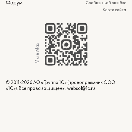
Форум
Сообщить об ошибке
Карта сайта
Мы в Max
© 2011-2026 АО «Группа 1С» (правопреемник ООО
«1С»). Все права защищены.
websol@1c.ru