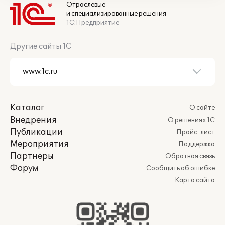
Отраслевые
и специализированные решения
1С:Предприятие
Другие сайты 1С
Каталог
О сайте
Внедрения
О решениях 1С
Публикации
Прайс-лист
Мероприятия
Поддержка
Партнеры
Обратная связь
Форум
Сообщить об ошибке
Карта сайта