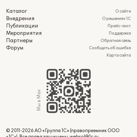
Каталог
О сайте
Внедрения
О решениях 1С
Публикации
Прайс-лист
Мероприятия
Поддержка
Партнеры
Обратная связь
Форум
Сообщить об ошибке
Карта сайта
Мы в Max
© 2011-2026 АО «Группа 1С» (правопреемник ООО
«1С»). Все права защищены.
websol@1c.ru