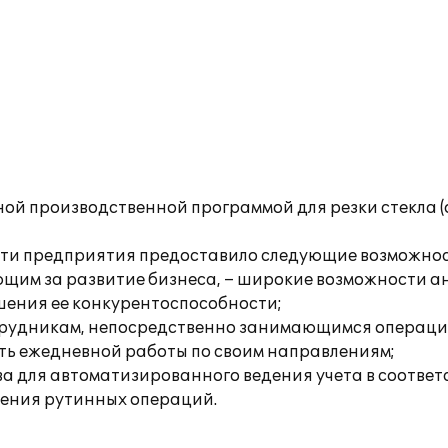
й производственной программой для резки стекла (о
сти предприятия предоставило следующие возможнос
ющим за развитие бизнеса, – широкие возможности а
шения ее конкурентоспособности;
трудникам, непосредственно занимающимся операци
ь ежедневной работы по своим направлениям;
ва для автоматизированного ведения учета в соотве
нения рутинных операций.