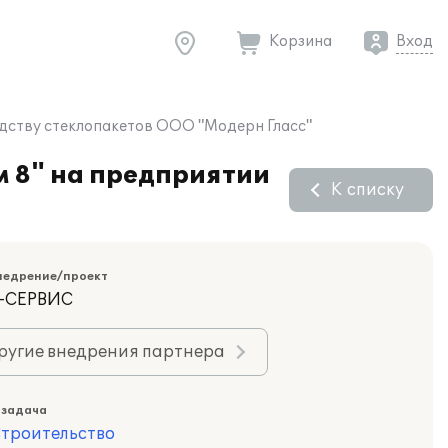
Корзина
Вход
дству стеклопакетов ООО "Модерн Гласс"
 8" на предприятии
К списку
недрение/проект
К-СЕРВИС
ругие внедрения партнера
 задача
троительство