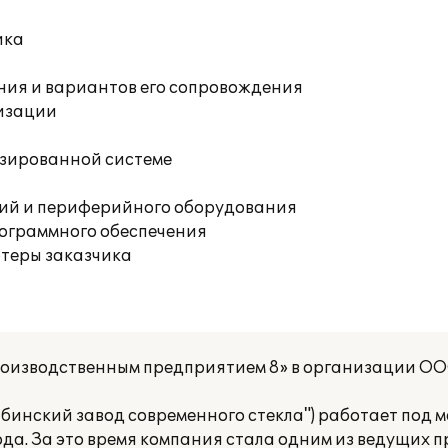
ика
ния и вариантов его сопровождения
изации
изированной системе
ций и периферийного оборудования
рограммного обеспечения
ютеры заказчика
роизводственным предприятием 8» в организации ОО
ябинский завод современного стекла") работает под 
ода. За это время компания стала одним из ведущих 