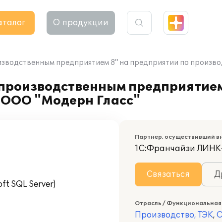
аталог
О продукции
изводственным предприятием 8" на предприятии по произво
производственным предприятием
 ООО "Модерн Гласс"
Партнер, осуществивший в
1С:Франчайзи ЛИН
Связаться
Д
t SQL Server)
Отрасль / Функциональная
Производство, ТЭК
,
С