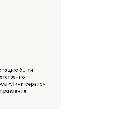
уатацию 60-ти
ветственно
ирмы «Линк-сервис»
Управление