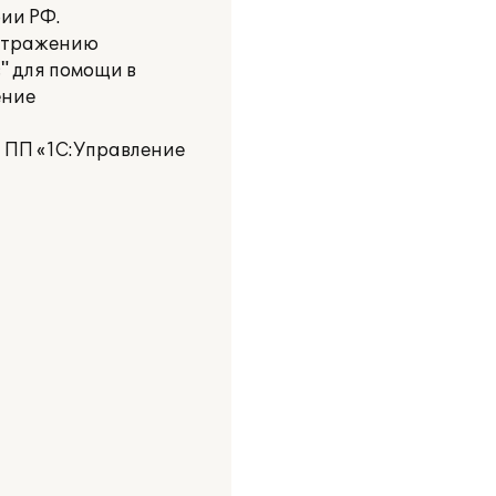
рии РФ.
 отражению
" для помощи в
ение
 ПП «1С:Управление