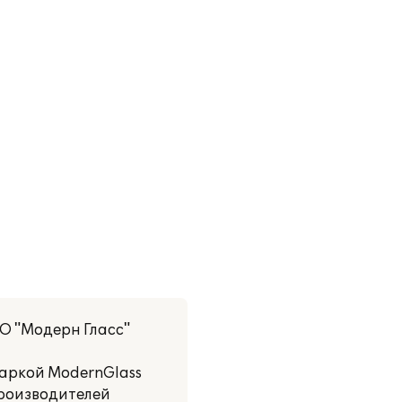
О "Модерн Гласс"
маркой ModernGlass
производителей