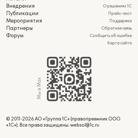
Внедрения
О решениях 1С
Публикации
Прайс-лист
Мероприятия
Поддержка
Партнеры
Обратная связь
Форум
Сообщить об ошибке
Карта сайта
Мы в Max
© 2011-2026 АО «Группа 1С» (правопреемник ООО
«1С»). Все права защищены.
websol@1c.ru