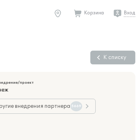
Корзина
Вход
К списку
недрение/проект
неж
ругие внедрения партнера
5669