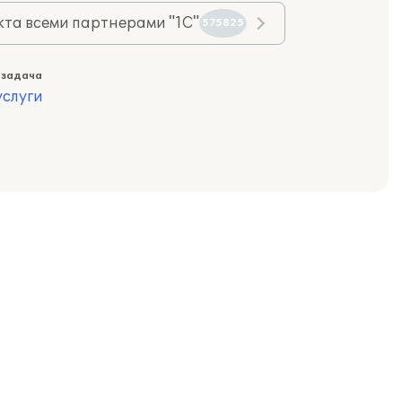
та всеми партнерами "1С"
575825
 задача
слуги