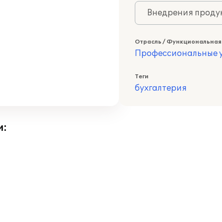
Внедрения продук
Отрасль / Функциональная
Профессиональные у
Теги
бухгалтерия
и: