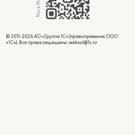
Мы в Max
© 2011-2026 АО «Группа 1С» (правопреемник ООО
«1С»). Все права защищены.
websol@1c.ru