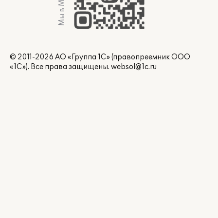
Мы в Max
© 2011-2026 АО «Группа 1С» (правопреемник ООО
«1С»). Все права защищены.
websol@1c.ru