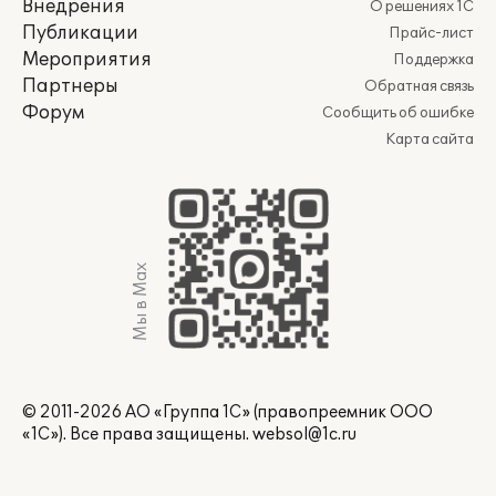
Внедрения
О решениях 1С
Публикации
Прайс-лист
Мероприятия
Поддержка
Партнеры
Обратная связь
Форум
Сообщить об ошибке
Карта сайта
Мы в Max
© 2011-2026 АО «Группа 1С» (правопреемник ООО
«1С»). Все права защищены.
websol@1c.ru