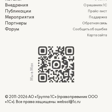
Внедрения
О решениях 1С
Публикации
Прайс-лист
Мероприятия
Поддержка
Партнеры
Обратная связь
Форум
Сообщить об ошибке
Карта сайта
Мы в Max
© 2011-2026 АО «Группа 1С» (правопреемник ООО
«1С»). Все права защищены.
websol@1c.ru