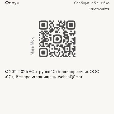
Форум
Сообщить об ошибке
Карта сайта
Мы в Max
© 2011-2026 АО «Группа 1С» (правопреемник ООО
«1С»). Все права защищены.
websol@1c.ru