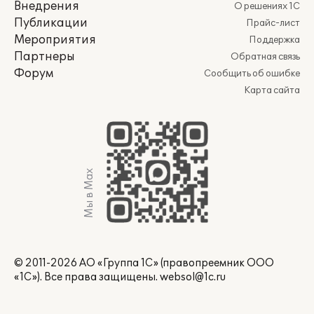
Внедрения
О решениях 1С
Публикации
Прайс-лист
Мероприятия
Поддержка
Партнеры
Обратная связь
Форум
Сообщить об ошибке
Карта сайта
Мы в Max
© 2011-2026 АО «Группа 1С» (правопреемник ООО
«1С»). Все права защищены.
websol@1c.ru