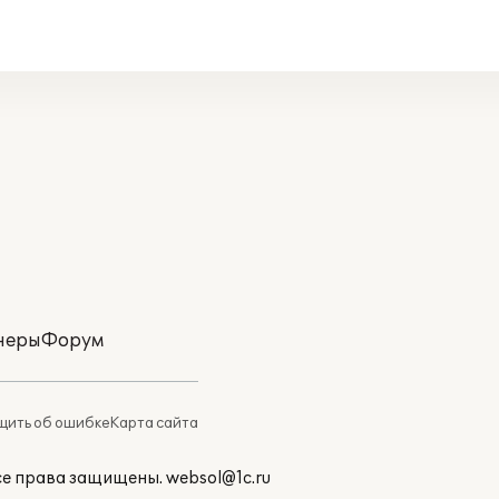
неры
Форум
ить об ошибке
Карта сайта
Все права защищены.
websol@1c.ru