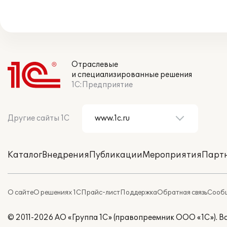
Отраслевые
и специализированные решения
1С:Предприятие
Другие сайты 1С
Каталог
Внедрения
Публикации
Мероприятия
Парт
О сайте
О решениях 1С
Прайс-лист
Поддержка
Обратная связь
Сообщ
© 2011-2026 АО «Группа 1С» (правопреемник ООО «1С»). 