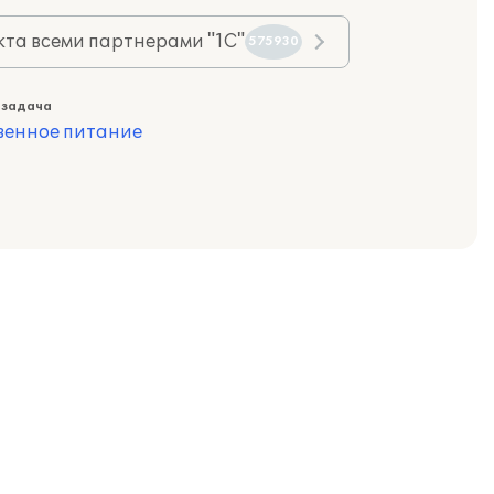
та всеми партнерами "1С"
575930
 задача
венное питание