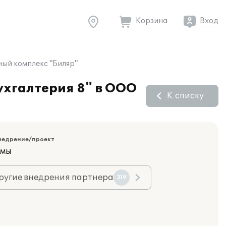
Корзина
Вход
ный комплекс "Биляр"
ухгалтерия 8" в ООО
К списку
недрение/проект
емы
ругие внедрения партнера
319