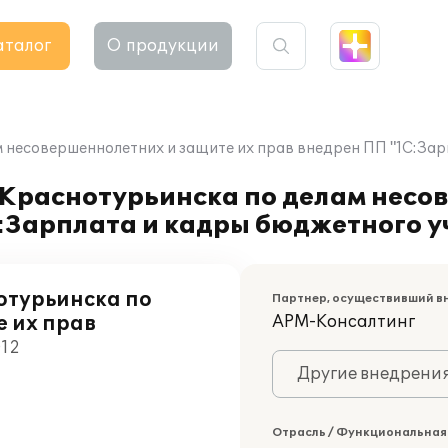
аталог
О продукции
м несовершеннолетних и защите их прав внедрен ПП "1C:За
. Краснотурьинска по делам нес
C:Зарплата и кадры бюджетного 
отурьинска по
Партнер, осуществивший в
 их прав
АРМ-Консалтинг
012
Другие внедрени
Отрасль / Функциональная