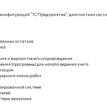
 конфигураций "1С:Предприятие", диагностика сост
чальных остатков
ика
ния и вариантов его сопровождения
ения (программы) для начала ведения учета
изации
дарного плана работ
изированной системе
телей
ютеры заказчика