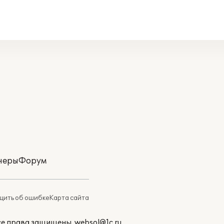
неры
Форум
ить об ошибке
Карта сайта
Все права защищены.
websol@1c.ru