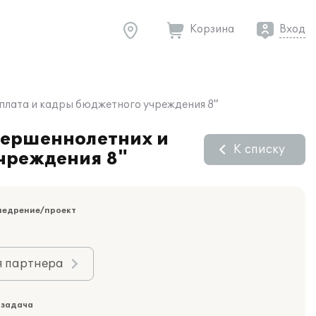
Корзина
Вход
рплата и кадры бюджетного учреждения 8"
овершеннолетних и
К списку
учреждения 8"
недрение/проект
я партнера
 задача