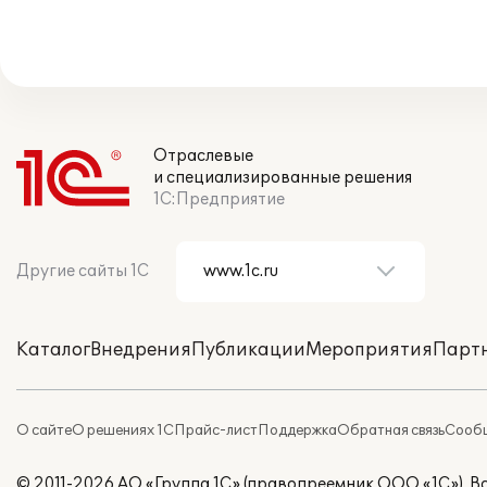
Отраслевые
и специализированные решения
1С:Предприятие
Другие сайты 1С
Каталог
Внедрения
Публикации
Мероприятия
Парт
О сайте
О решениях 1С
Прайс-лист
Поддержка
Обратная связь
Сообщ
© 2011-2026 АО «Группа 1С» (правопреемник ООО «1С»). 