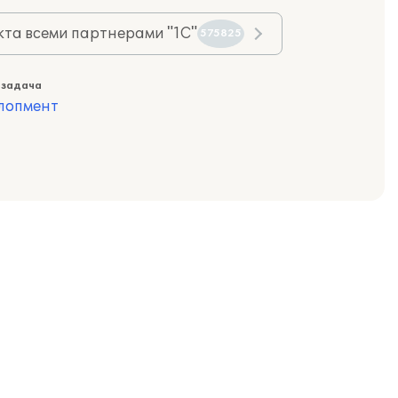
та всеми партнерами "1С"
575825
 задача
лопмент