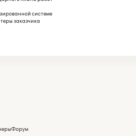
изированной системе
ютеры заказчика
неры
Форум