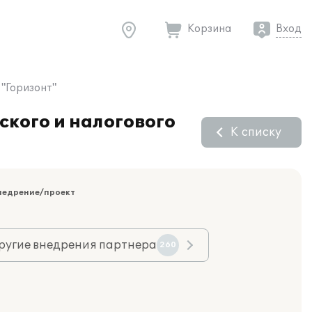
Корзина
Вход
 "Горизонт"
ского и налогового
К списку
недрение/проект
ругие внедрения партнера
260