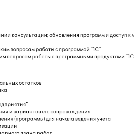
инии консультации; обновления программ и доступ к
ким вопросам работы с программой "1С"
им вопросам работы с программными продуктами "1С
чальных остатков
ика
редприятия"
ния и вариантов его сопровождения
ения (программы) для начала ведения учета
изации
дарного плана работ