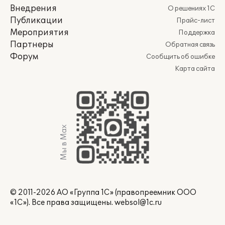
Внедрения
О решениях 1С
Публикации
Прайс-лист
Мероприятия
Поддержка
Партнеры
Обратная связь
Форум
Сообщить об ошибке
Карта сайта
Мы в Max
© 2011-2026 АО «Группа 1С» (правопреемник ООО
«1С»). Все права защищены.
websol@1c.ru